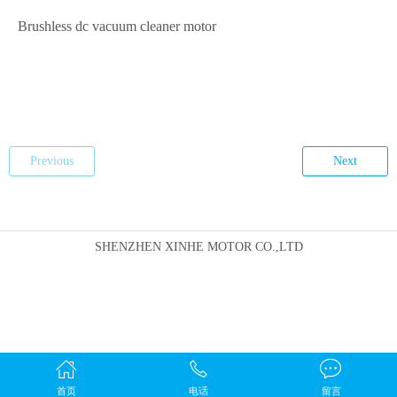
Brushless dc vacuum cleaner motor
Previous
Next
SHENZHEN XINHE MOTOR CO.,LTD
首页
电话
留言